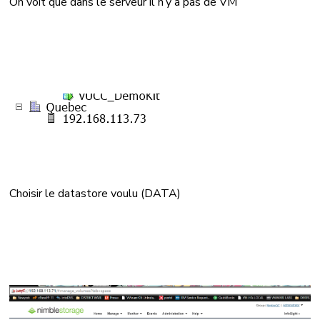
On voit que dans le serveur il n’y a pas de VM
Choisir le datastore voulu (DATA)