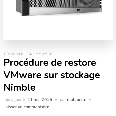
STOCKAGE
T.I.
VMWARE
Procédure de restore
VMware sur stockage
Nimble
par
mis à jour le
21 mai 2015
malabelle
sur
Laisser un commentaire
Procédure