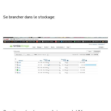
de
restore
Se brancher dans le stockage:
VMware
sur
stockage
Nimble