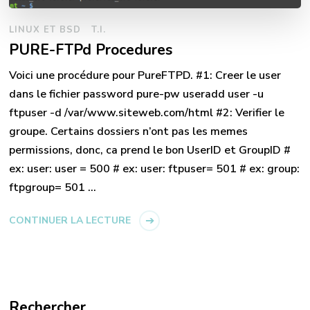
LINUX ET BSD
T.I.
PURE-FTPd Procedures
Voici une procédure pour PureFTPD. #1: Creer le user
dans le fichier password pure-pw useradd user -u
ftpuser -d /var/www.siteweb.com/html #2: Verifier le
groupe. Certains dossiers n’ont pas les memes
permissions, donc, ca prend le bon UserID et GroupID #
ex: user: user = 500 # ex: user: ftpuser= 501 # ex: group:
ftpgroup= 501 …
CONTINUER LA LECTURE
Rechercher