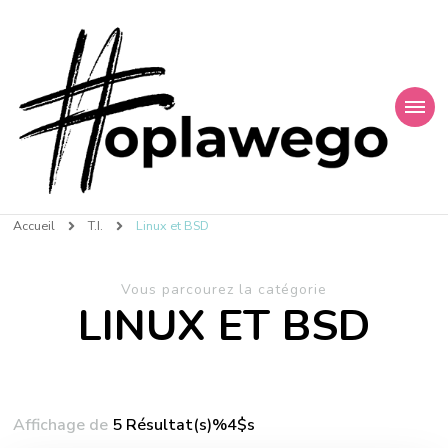
Finances et Technologies
Accueil
T.I.
Linux et BSD
Vous parcourez la catégorie
LINUX ET BSD
Affichage de
5 Résultat(s)%4$s