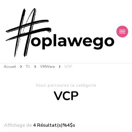
Finances et Technologies
Accueil
T.I.
VMWare
VCP
Vous parcourez la catégorie
VCP
Affichage de
4 Résultat(s)%4$s