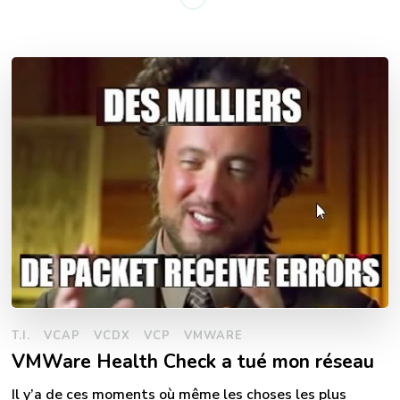
T.I.
VCAP
VCDX
VCP
VMWARE
VMWare Health Check a tué mon réseau
Il y’a de ces moments où même les choses les plus