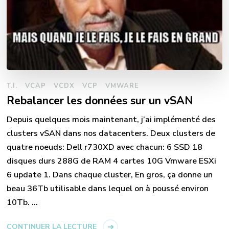
T.I.
VCAP
VCDX
VCP
VMWARE
Rebalancer les données sur un vSAN
Depuis quelques mois maintenant, j’ai implémenté des
clusters vSAN dans nos datacenters. Deux clusters de
quatre noeuds: Dell r730XD avec chacun: 6 SSD 18
disques durs 288G de RAM 4 cartes 10G Vmware ESXi
6 update 1. Dans chaque cluster, En gros, ça donne un
beau 36Tb utilisable dans lequel on à poussé environ
10Tb. …
CONTINUER LA LECTURE