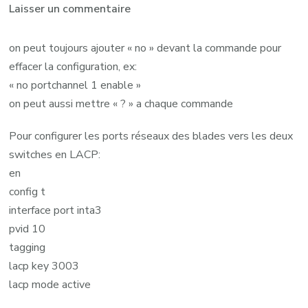
sur
Laisser un commentaire
LACP
ENTRE
on peut toujours ajouter « no » devant la commande pour
DEUX
effacer la configuration, ex:
SWITCHES
« no portchannel 1 enable »
DANS
on peut aussi mettre « ? » a chaque commande
LE
Pour configurer les ports réseaux des blades vers les deux
CHÂSSIS
switches en LACP:
BLADE
en
PORTCHANNEL
config t
interface port inta3
pvid 10
tagging
lacp key 3003
lacp mode active