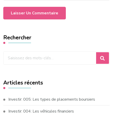
Rechercher
Vous
recherchiez
quelque
chose
Articles récents
?
Investir: 005: Les types de placements boursiers
Investir: 004: Les véhicules financiers